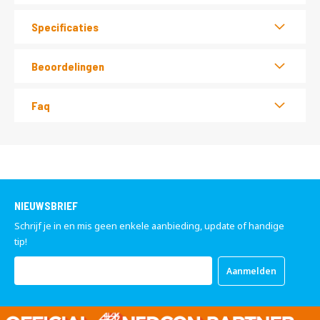
Specificaties
Beoordelingen
Faq
NIEUWSBRIEF
Schrijf je in en mis geen enkele aanbieding, update of handige
tip!
Abonneer
Aanmelden
u
op
onze
nieuwsbrief