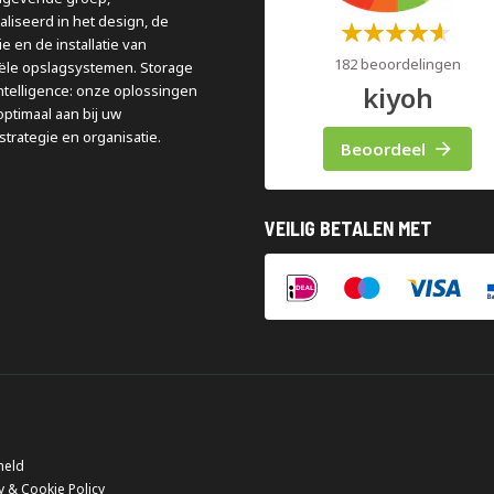
aliseerd in het design, de
Waardering:
e en de installatie van
60%
182 beoordelingen
iële opslagsystemen. Storage
kiyoh
ntelligence: onze oplossingen
optimaal aan bij uw
strategie en organisatie.
Beoordeel
VEILIG BETALEN MET
meld
y & Cookie Policy