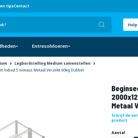
en tips
Contact
Zoek
Hulp 
dheden
Entresolvloeren
dium
Legbordstelling Medium samenstellen
 hxbxd 5 niveaus Metaal Verzinkt 60kg Dubbel
Beginse
2000x12
Metaal V
Schrijf de ee
product
Uw
DIRECT
Aantal
aanpassing