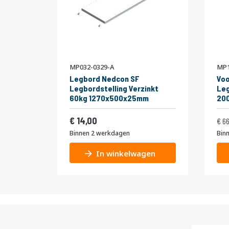
MP032-0329-A
MP1
Legbord Nedcon SF
Voo
Legbordstelling Verzinkt
Leg
60kg 1270x500x25mm
20
niv
Vanaf
Normale pr
Dub
16,94
14,00
6
Binnen 2 werkdagen
Bin
In winkelwagen