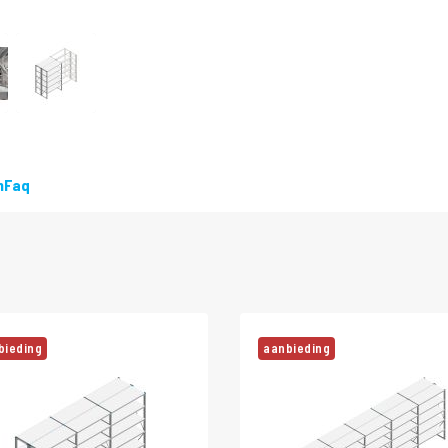
DIRECT
LEVERBAAR
n
Faq
bieding
aanbieding