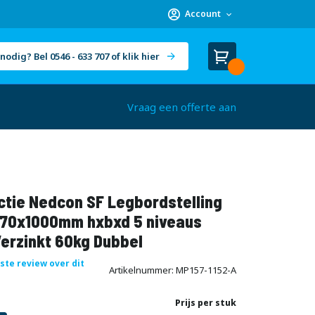
Account
nodig? Bel 0546 - 633 707 of klik hier
Winkelwagen
Cart
(
)
Vraag een offerte aan
ctie Nedcon SF Legbordstelling
70x1000mm hxbxd 5 niveaus
erzinkt 60kg Dubbel
rste review over dit
Artikelnummer
MP157-1152-A
Prijs per stuk