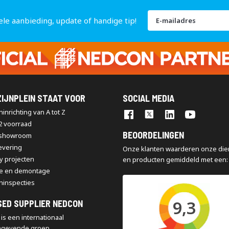
Abonneer
ele aanbieding, update of handige tip!
u
op
onze
nieuwsbrief
IJNPLEIN STAAT VOOR
SOCIAL MEDIA
inrichting van A tot Z
2 voorraad
BEOORDELINGEN
 showroom
levering
Onze klanten waarderen onze die
y projecten
en producten gemiddeld met een:
e en demontage
ninspecties
9,3
SED SUPPLIER NEDCON
is een internationaal
ngevende groep,