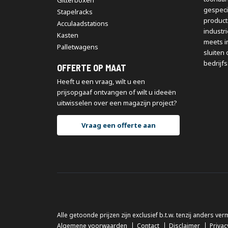
Gitterboxen
gespeci
Stapelracks
producti
Acculaadstations
industr
Kasten
meets i
Palletwagens
sluiten 
bedrijfs
OFFERTE OP MAAT
Heeft u een vraag, wilt u een
prijsopgaaf ontvangen of wilt u ideeën
uitwisselen over een magazijn project?
Vraag een offerte aan
Alle getoonde prijzen zijn exclusief b.t.w. tenzij anders ver
Algemene voorwaarden
Contact
Disclaimer
Privac