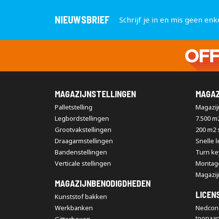
NIEUWSBRIEF
Schrijf je in en mis geen enk
MAGAZIJNSTELLINGEN
MAGAZ
Palletstelling
Magazijn
Legbordstellingen
7.500 m
Grootvakstellingen
200 m2
Draagarmstellingen
Snelle 
Bandenstellingen
Turn ke
Verticale stellingen
Montag
Magazij
MAGAZIJNBENODIGDHEDEN
LICEN
Kunststof bakken
Werkbanken
Nedcon 
toonaa