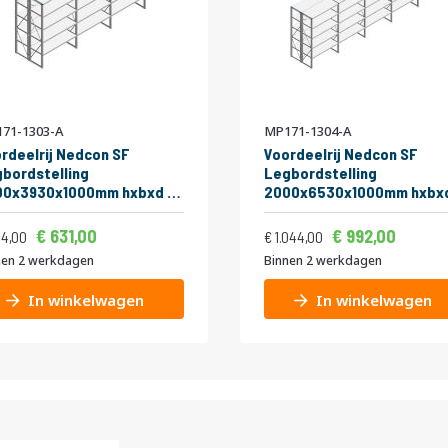
71-1303-A
MP171-1304-A
rdeelrij Nedcon SF
Voordeelrij Nedcon SF
bordstelling
Legbordstelling
00x3930x1000mm hxbxd 5
2000x6530x1000mm hxbx
eaus Metaal Verzinkt 60kg
niveaus Metaal Verzinkt 6
Vanaf
Vanaf
ijs
Normale prijs
bel
Dubbel
763,51
1.20
631,00
992,00
803,44
1.263,24
64,00
1.044,00
nen 2 werkdagen
Binnen 2 werkdagen
In winkelwagen
In winkelwagen