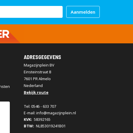
Aanmelden
ADRESGEGEVENS
Magazijnplein BV
Einsteinstraat 8
7601 PR Almelo
Nederland
nsten
Bekijk route
Tel: 0546 - 633 707
E-mail: info@magazijnplein.nl
KVK:
58392165
BTW:
NL853019241B01