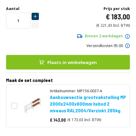
Ga
Uw
naar
DIRECT
Aantal
Prijs per stuk
aanpassing
het
183,00
LEVERBAAR
begin
van
221,43
de
afbeeldingen-
Binnen 2 werkdagen
gallerij
Verzendkosten 95.00
Plaats in winkelwagen
Maak de set compleet
Artikelnummer: MP156-0037-A
Aanbouwsectie grootvakstelling MP
2000x2400x600mm hxbxd 2
niveaus RAL2004/Verzinkt 265kg
143,00
173,03
Vanaf