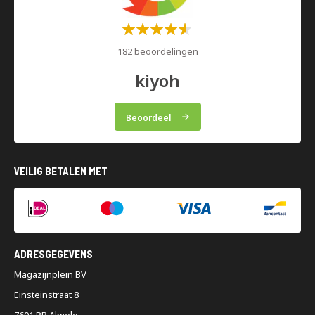
Waardering:
60%
182 beoordelingen
kiyoh
Beoordeel
VEILIG BETALEN MET
ADRESGEGEVENS
Magazijnplein BV
Einsteinstraat 8
7601 PR Almelo