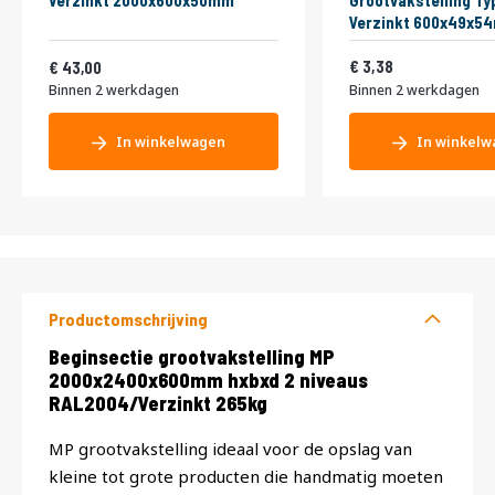
Verzinkt 2000x600x50mm
Grootvakstelling Ty
Verzinkt 600x49x5
Vanaf
4,09
52,03
3,38
43,00
Binnen 2 werkdagen
Binnen 2 werkdagen
In winkelwagen
In winkelw
Productomschrijving
Productomschrijving
Beginsectie grootvakstelling MP
2000x2400x600mm hxbxd 2 niveaus
RAL2004/Verzinkt 265kg
MP grootvakstelling ideaal voor de opslag van
kleine tot grote producten die handmatig moeten