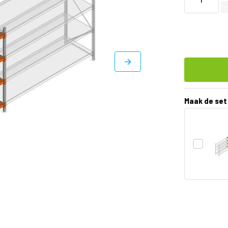
Maak de set
DIRECT
LEVERBAAR