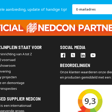
Abonneer
ele aanbieding, update of handige tip!
u
op
onze
nieuwsbrief
IJNPLEIN STAAT VOOR
SOCIAL MEDIA
inrichting van A tot Z
2 voorraad
BEOORDELINGEN
 showroom
levering
Onze klanten waarderen onze die
y projecten
en producten gemiddeld met een:
e en demontage
ninspecties
9,3
SED SUPPLIER NEDCON
is een internationaal
ngevende groep,