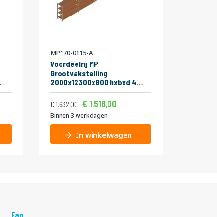
MP170-0115-A
MP547-0
Voordeelrij MP
Legbord
Grootvakstelling
ZS 265 k
2000x12300x800 hxbxd 4
onderst
t
niveaus RAL2004/Verzinkt
2400x
Vanaf
Vanaf
Normale prijs
265kg
,46
1.836,78
1.518,00
75,00
1.974,72
1.632,00
Binnen 3 werkdagen
Binnen 3
In winkelwagen
Faq