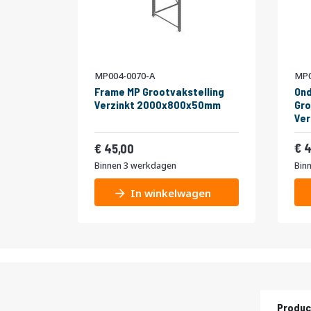
MP004-0070-A
MP0
Frame MP Grootvakstelling
Ond
Verzinkt 2000x800x50mm
Gro
Ve
Vanaf
54,45
4
45,00
Binnen 3 werkdagen
Bin
In winkelwagen
Produc