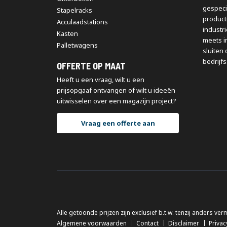
gespeci
Stapelracks
producti
Acculaadstations
industr
Kasten
meets i
Palletwagens
sluiten 
bedrijfs
OFFERTE OP MAAT
Heeft u een vraag, wilt u een
prijsopgaaf ontvangen of wilt u ideeën
uitwisselen over een magazijn project?
Vraag een offerte aan
Alle getoonde prijzen zijn exclusief b.t.w. tenzij anders ver
Algemene voorwaarden
Contact
Disclaimer
Privac