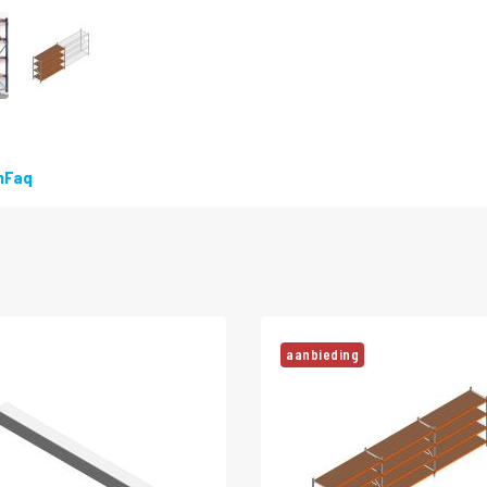
n
Faq
aanbieding