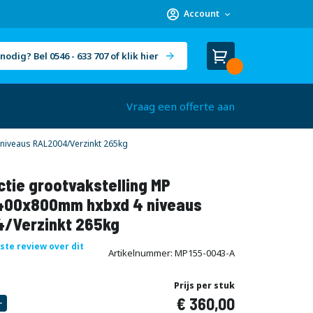
Account
nodig? Bel 0546 - 633 707 of klik hier
Winkelwagen
Cart
(
)
Vraag een offerte aan
niveaus RAL2004/Verzinkt 265kg
tie grootvakstelling MP
00x800mm hxbxd 4 niveaus
/Verzinkt 265kg
rste review over dit
Artikelnummer
MP155-0043-A
Prijs per stuk
360,00