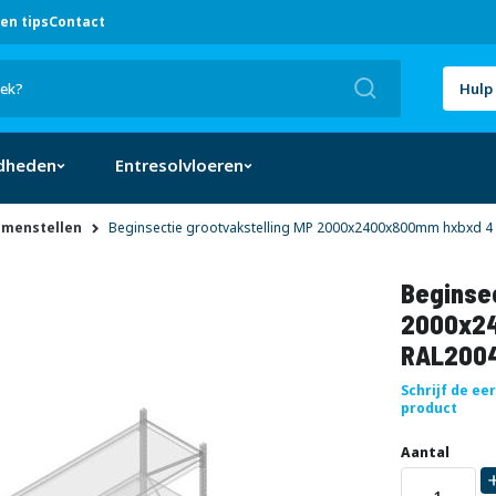
en tips
Contact
Zoek
Hulp 
dheden
Entresolvloeren
amenstellen
Beginsectie grootvakstelling MP 2000x2400x800mm hxbxd 4 
Beginsec
2000x24
RAL2004
Schrijf de ee
product
Uw
DIRECT
Aantal
aanpassing
LEVERBAAR