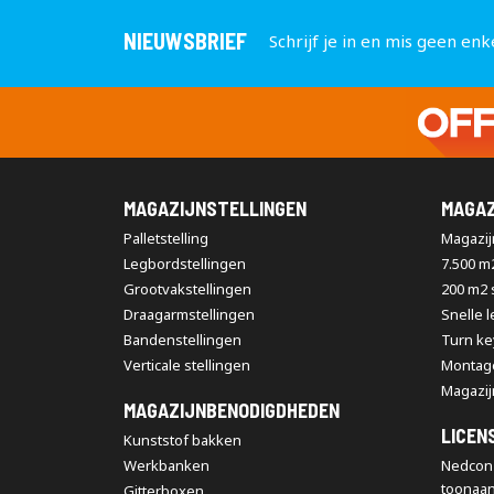
NIEUWSBRIEF
Schrijf je in en mis geen enk
MAGAZIJNSTELLINGEN
MAGAZ
Palletstelling
Magazijn
Legbordstellingen
7.500 m
Grootvakstellingen
200 m2
Draagarmstellingen
Snelle 
Bandenstellingen
Turn ke
Verticale stellingen
Montag
Magazij
MAGAZIJNBENODIGDHEDEN
LICEN
Kunststof bakken
Werkbanken
Nedcon 
toonaa
Gitterboxen