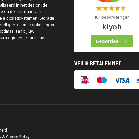
aliseerd in het design, de
Waardering:
e en de installatie van
60%
181 beoordelingen
iële opslagsystemen. Storage
kiyoh
ntelligence: onze oplossingen
optimaal aan bij uw
strategie en organisatie.
Beoordeel
VEILIG BETALEN MET
meld
y & Cookie Policy