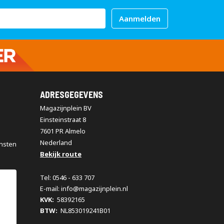
Aanmelden
ADRESGEGEVENS
Magazijnplein BV
Einsteinstraat 8
7601 PR Almelo
Nederland
nsten
Bekijk route
Tel: 0546 - 633 707
E-mail: info@magazijnplein.nl
KVK:
58392165
BTW:
NL853019241B01