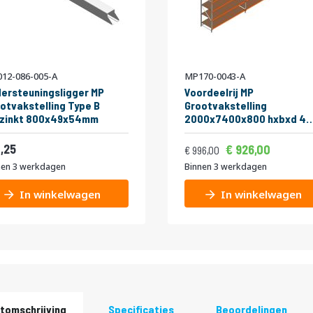
12-086-005-A
MP170-0043-A
ersteuningsligger MP
Voordeelrij MP
otvakstelling Type B
Grootvakstelling
rzinkt 800x49x54mm
2000x7400x800 hxbxd 4
niveaus RAL2004/Verzink
Vanaf
Normale prijs
265kg
5,14
,25
1.120
926,00
1.205,16
996,00
nen 3 werkdagen
Binnen 3 werkdagen
In winkelwagen
In winkelwagen
tomschrijving
Specificaties
Beoordelingen