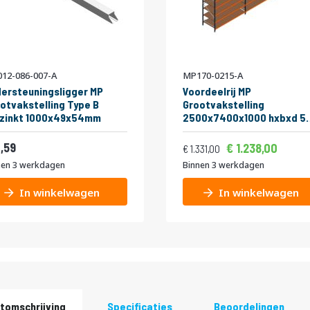
12-086-007-A
MP170-0215-A
ersteuningsligger MP
Voordeelrij MP
otvakstelling Type B
Grootvakstelling
rzinkt 1000x49x54mm
2500x7400x1000 hxbxd 5
niveaus
Vanaf
Normale prijs
RAL2004/5003/Verzinkt
5,55
,59
1.49
1.238,00
1.610,51
1.331,00
265kg
nen 3 werkdagen
Binnen 3 werkdagen
In winkelwagen
In winkelwagen
tomschrijving
Specificaties
Beoordelingen