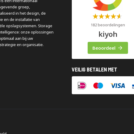
is een internationaal
ngevende groep,
aliseerd in het design, de
Waardering:
e en de installatie van
60%
182 beoordelingen
iële opslagsystemen. Storage
kiyoh
ntelligence: onze oplossingen
optimaal aan bij uw
strategie en organisatie.
Beoordeel
VEILIG BETALEN MET
meld