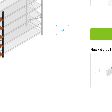
Maak de set
DIRECT
LEVERBAAR