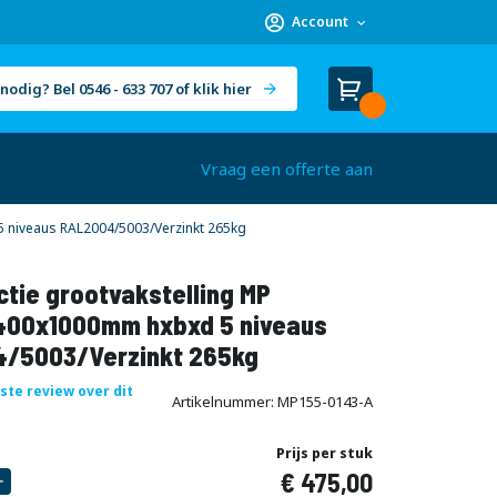
Account
nodig? Bel 0546 - 633 707 of klik hier
Winkelwagen
Cart
(
)
Vraag een offerte aan
 niveaus RAL2004/5003/Verzinkt 265kg
tie grootvakstelling MP
00x1000mm hxbxd 5 niveaus
/5003/Verzinkt 265kg
rste review over dit
Artikelnummer
MP155-0143-A
Prijs per stuk
475,00