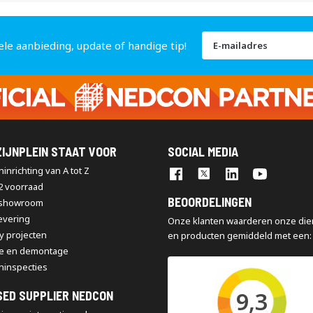
Abonneer
ele aanbieding, update of handige tip!
u
op
onze
nieuwsbrief
IJNPLEIN STAAT VOOR
SOCIAL MEDIA
inrichting van A tot Z
2 voorraad
BEOORDELINGEN
 showroom
levering
Onze klanten waarderen onze die
y projecten
en producten gemiddeld met een:
e en demontage
ninspecties
9,3
SED SUPPLIER NEDCON