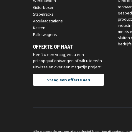
Werkbanken
Nedcon 
toonaa
Gitterboxen
gespeci
Stapelracks
producti
Acculaadstations
industr
Kasten
meets i
Palletwagens
sluiten 
bedrijfs
OFFERTE OP MAAT
Heeft u een vraag, wilt u een
prijsopgaaf ontvangen of wilt u ideeën
uitwisselen over een magazijn project?
Vraag een offerte aan
Alle getoonde prijzen zijn exclusief b.t.w. tenzij anders ver