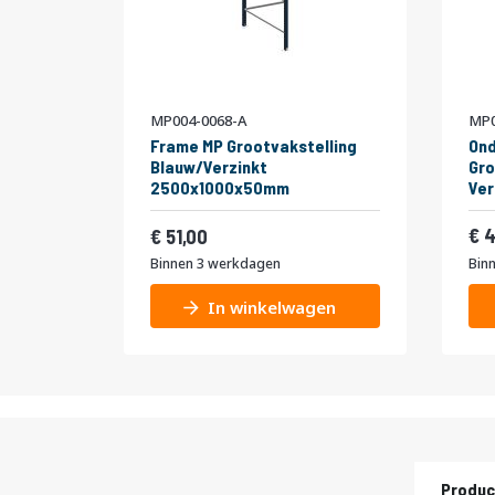
MP004-0068-A
MP0
Frame MP Grootvakstelling
Ond
Blauw/Verzinkt
Gro
2500x1000x50mm
Ve
Vanaf
61,71
4
51,00
Binnen 3 werkdagen
Bin
In winkelwagen
Produc