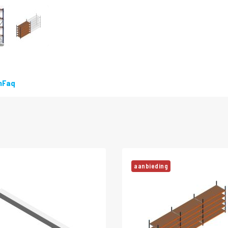
n
Faq
aanbieding