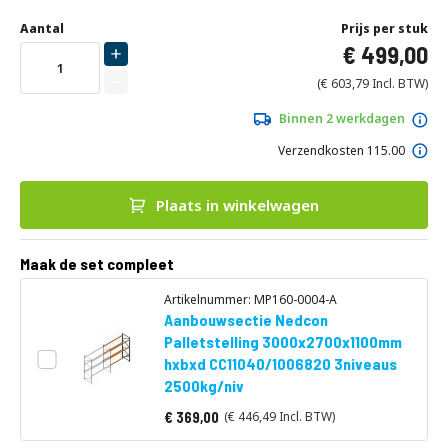
Ga
Uw
naar
DIRECT
Aantal
Prijs per stuk
aanpassing
het
499,00
LEVERBAAR
begin
van
603,79
de
afbeeldingen-
Binnen 2 werkdagen
gallerij
Verzendkosten 115.00
Plaats in winkelwagen
Maak de set compleet
Artikelnummer: MP160-0004-A
Aanbouwsectie Nedcon
Palletstelling 3000x2700x1100mm
hxbxd CC11040/1006820 3niveaus
2500kg/niv
369,00
446,49
Vanaf