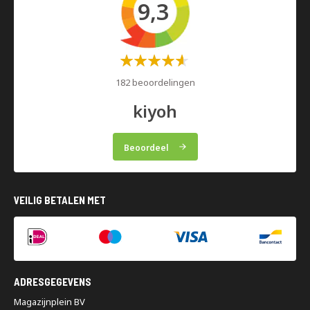
9,3
Waardering:
60%
182 beoordelingen
kiyoh
Beoordeel
VEILIG BETALEN MET
ADRESGEGEVENS
Magazijnplein BV