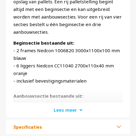
opslag van pallets. Een rij palletstelling begint
altijd met een beginsectie en kan uitgebreid
worden met aanbouwsecties. Voor een rij van vier
secties bestelt u één beginsectie en drie
aanbouwsecties.
Beginsectie bestaande uit:
- 2 frames Nedcon 1006820 3000x1100x100 mm
blauw
- 6 liggers Nedcon CC11040 2700x110x40 mm
oranje
- inclusief bevestigingsmaterialen
Aanbouwsectie bestaande uit:
- 1 frame Nedcon 1006820 3000x1100x100 mm
Lees meer
blauw
- 6 liggers Nedcon CC11040 2700x110x40 mm
oranje
Specificaties
- inclusief bevestigingsmaterialen