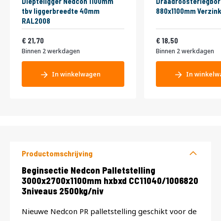
Diepteligger Nedcon 1100mm
Draadroosterlegbor
tbv liggerbreedte 40mm
880x1100mm Verzink
RAL2008
26,26
22,39
21,70
18,50
Binnen 2 werkdagen
Binnen 2 werkdagen
In winkelwagen
In winkelw
Productomschrijving
Productomschrijving
Beginsectie Nedcon Palletstelling
3000x2700x1100mm hxbxd CC11040/1006820
3niveaus 2500kg/niv
Nieuwe Nedcon PR palletstelling geschikt voor de