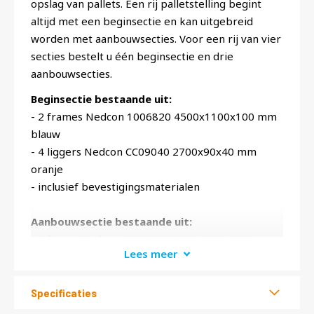
opslag van pallets. Een rij palletstelling begint
altijd met een beginsectie en kan uitgebreid
worden met aanbouwsecties. Voor een rij van vier
secties bestelt u één beginsectie en drie
aanbouwsecties.
Beginsectie bestaande uit:
- 2 frames Nedcon 1006820 4500x1100x100 mm
blauw
- 4 liggers Nedcon CC09040 2700x90x40 mm
oranje
- inclusief bevestigingsmaterialen
Aanbouwsectie bestaande uit:
- 1 frame Nedcon 1006820 4500x1100x100 mm
Lees meer
blauw
- 4 liggers Nedcon CC09040 2700x90x40 mm
oranje
Specificaties
- inclusief bevestigingsmaterialen