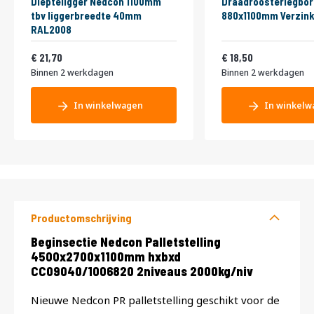
Diepteligger Nedcon 1100mm
Draadroosterlegbor
tbv liggerbreedte 40mm
880x1100mm Verzink
RAL2008
26,26
22,39
21,70
18,50
Binnen 2 werkdagen
Binnen 2 werkdagen
In winkelwagen
In winkelw
Productomschrijving
Productomschrijving
Beginsectie Nedcon Palletstelling
4500x2700x1100mm hxbxd
CC09040/1006820 2niveaus 2000kg/niv
Nieuwe Nedcon PR palletstelling geschikt voor de