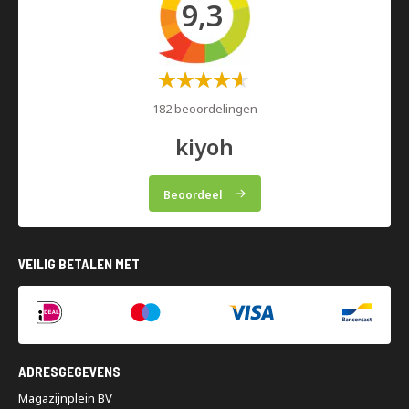
9,3
Waardering:
60%
182 beoordelingen
kiyoh
Beoordeel
VEILIG BETALEN MET
ADRESGEGEVENS
Magazijnplein BV