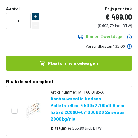
Ga
Uw
naar
DIRECT
Aantal
Prijs per stuk
aanpassing
het
499,00
LEVERBAAR
begin
van
603,79
de
afbeeldingen-
Binnen 2 werkdagen
gallerij
Verzendkosten 135.00
Plaats in winkelwagen
Maak de set compleet
Artikelnummer: MP160-0185-A
Aanbouwsectie Nedcon
Palletstelling 4500x2700x1100mm
hxbxd CC09040/1006820 2niveaus
2000kg/niv
319,00
385,99
Vanaf