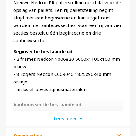
Nieuwe Nedcon PR palletstelling geschikt voor de
opslag van pallets. Een rij palletstelling begint
altijd met een beginsectie en kan uitgebreid
worden met aanbouwsecties. Voor een rij van vier
secties bestelt u één beginsectie en drie
aanbouwsecties.
Beginsectie bestaande uit:
- 2 frames Nedcon 1006820 5000x1100x100 mm
blauw
- 8 liggers Nedcon CC09040 1825x90x40 mm
oranje
- inclusief bevestigingsmaterialen
Aanbouwsectie bestaande uit:
- 1 frame Nedcon 1006820 5000x1100x100 mm
Lees meer
blauw
- 8 liggers Nedcon CC09040 1825x90x40 mm
oranje
Specificaties