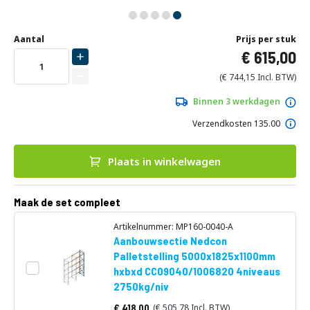
Ga
Uw
naar
DIRECT
Aantal
Prijs per stuk
aanpassing
het
615,00
LEVERBAAR
begin
van
744,15
de
afbeeldingen-
Binnen 3 werkdagen
gallerij
Verzendkosten 135.00
Plaats in winkelwagen
Maak de set compleet
Artikelnummer: MP160-0040-A
Aanbouwsectie Nedcon
Palletstelling 5000x1825x1100mm
hxbxd CC09040/1006820 4niveaus
2750kg/niv
418,00
505,78