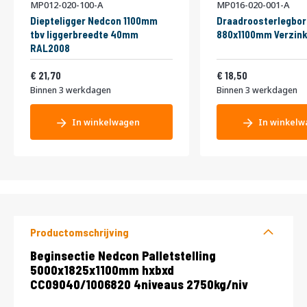
MP012-020-100-A
MP016-020-001-A
Diepteligger Nedcon 1100mm
Draadroosterlegbor
tbv liggerbreedte 40mm
880x1100mm Verzink
RAL2008
26,26
22,39
21,70
18,50
Binnen 3 werkdagen
Binnen 3 werkdagen
In winkelwagen
In winkelw
Productomschrijving
Productomschrijving
Beginsectie Nedcon Palletstelling
5000x1825x1100mm hxbxd
CC09040/1006820 4niveaus 2750kg/niv