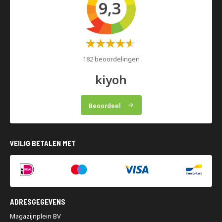
9,3
Waardering:
60%
182 beoordelingen
kiyoh
Beoordeel
VEILIG BETALEN MET
ADRESGEGEVENS
Magazijnplein BV