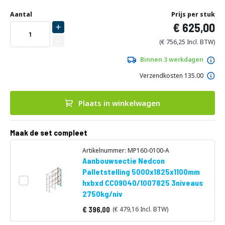
Ga
Uw
naar
DIRECT
Aantal
Prijs per stuk
aanpassing
het
625,00
LEVERBAAR
begin
van
756,25
de
afbeeldingen-
Binnen 3 werkdagen
gallerij
Verzendkosten 135.00
Plaats in winkelwagen
Maak de set compleet
Artikelnummer: MP160-0100-A
Aanbouwsectie Nedcon
Palletstelling 5000x1825x1100mm
hxbxd CC09040/1007825 3niveaus
2750kg/niv
396,00
479,16
Vanaf