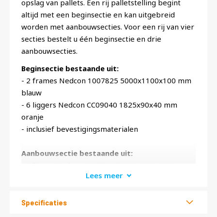
opslag van pallets. Een rij palletstelling begint
altijd met een beginsectie en kan uitgebreid
worden met aanbouwsecties. Voor een rij van vier
secties bestelt u één beginsectie en drie
aanbouwsecties.
Beginsectie bestaande uit:
- 2 frames Nedcon 1007825 5000x1100x100 mm
blauw
- 6 liggers Nedcon CC09040 1825x90x40 mm
oranje
- inclusief bevestigingsmaterialen
Aanbouwsectie bestaande uit:
- 1 frame Nedcon 1007825 5000x1100x100 mm
Lees meer
blauw
- 6 liggers Nedcon CC09040 1825x90x40 mm
oranje
Specificaties
- inclusief bevestigingsmaterialen