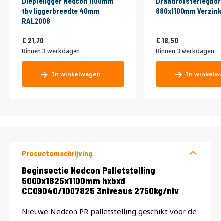
Diepteligger Nedcon 1100mm
Draadroosterlegbor
tbv liggerbreedte 40mm
880x1100mm Verzink
RAL2008
26,26
22,39
21,70
18,50
Binnen 3 werkdagen
Binnen 3 werkdagen
In winkelwagen
In winkelw
Productomschrijving
Productomschrijving
Beginsectie Nedcon Palletstelling
5000x1825x1100mm hxbxd
CC09040/1007825 3niveaus 2750kg/niv
Nieuwe Nedcon PR palletstelling geschikt voor de