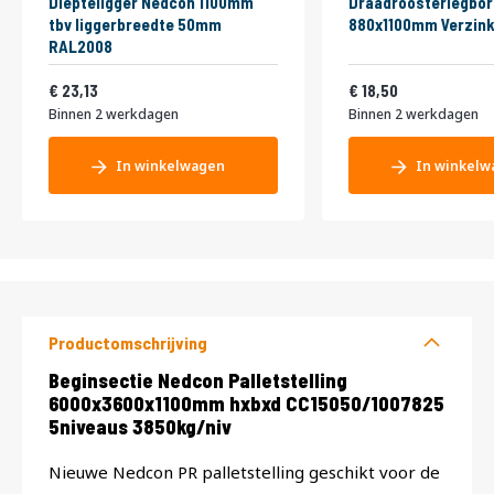
Diepteligger Nedcon 1100mm
Draadroosterlegbor
tbv liggerbreedte 50mm
880x1100mm Verzink
RAL2008
27,99
22,39
23,13
18,50
Binnen 2 werkdagen
Binnen 2 werkdagen
In winkelwagen
In winkelw
Productomschrijving
Productomschrijving
Beginsectie Nedcon Palletstelling
6000x3600x1100mm hxbxd CC15050/1007825
5niveaus 3850kg/niv
Nieuwe Nedcon PR palletstelling geschikt voor de