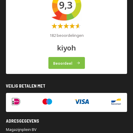
9,3
Waardering:
60%
182 beoordelingen
kiyoh
Beoordeel
VEILIG BETALEN MET
ADRESGEGEVENS
Magazijnplein BV