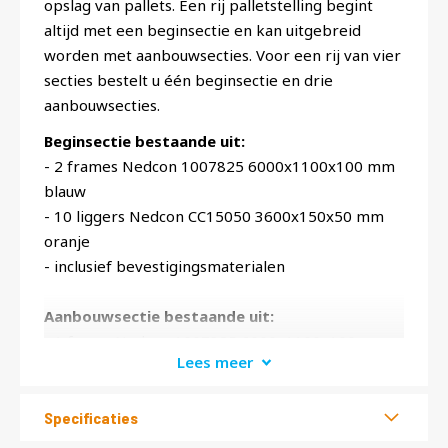
opslag van pallets. Een rij palletstelling begint
altijd met een beginsectie en kan uitgebreid
worden met aanbouwsecties. Voor een rij van vier
secties bestelt u één beginsectie en drie
aanbouwsecties.
Beginsectie bestaande uit:
- 2 frames Nedcon 1007825 6000x1100x100 mm
blauw
- 10 liggers Nedcon CC15050 3600x150x50 mm
oranje
- inclusief bevestigingsmaterialen
Aanbouwsectie bestaande uit:
- 1 frame Nedcon 1007825 6000x1100x100 mm
Lees meer
blauw
- 10 liggers Nedcon CC15050 3600x150x50 mm
oranje
Specificaties
- inclusief bevestigingsmaterialen