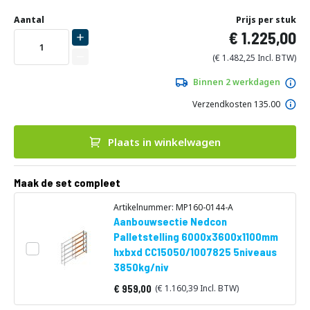
Ga
Uw
naar
DIRECT
Aantal
Prijs per stuk
aanpassing
het
1.225,00
LEVERBAAR
begin
van
1.482,25
de
afbeeldingen-
Binnen 2 werkdagen
gallerij
Verzendkosten 135.00
Plaats in winkelwagen
Maak de set compleet
Artikelnummer: MP160-0144-A
Aanbouwsectie Nedcon
Palletstelling 6000x3600x1100mm
hxbxd CC15050/1007825 5niveaus
3850kg/niv
959,00
1.160,39
Vanaf