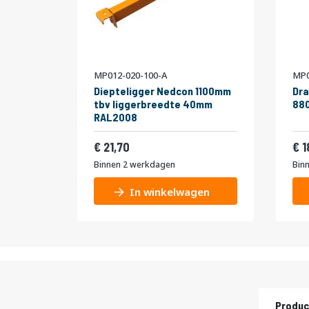
MP012-020-100-A
MP0
Diepteligger Nedcon 1100mm
Dra
tbv liggerbreedte 40mm
880
RAL2008
26,26
21,70
1
Binnen 2 werkdagen
Bin
In winkelwagen
Produc