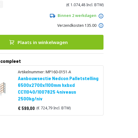
1.074,48
Binnen 2 werkdagen
Verzendkosten 135.00
Plaats in winkelwagen
 compleet
Artikelnummer: MP160-0151-A
Aanbouwsectie Nedcon Palletstelling
6500x2700x1100mm hxbxd
CC11040/1007825 4niveaus
2500kg/niv
599,00
724,79
Vanaf