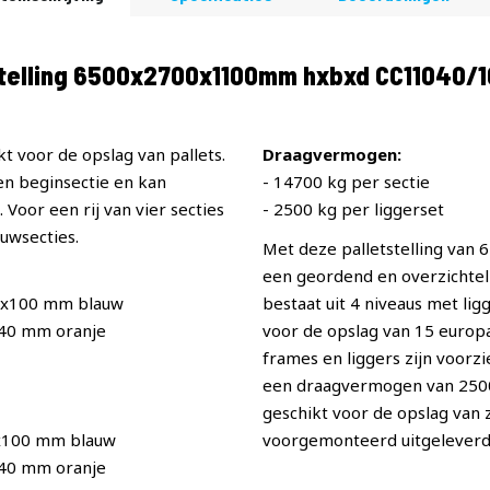
stelling 6500x2700x1100mm hxbxd CC11040/
t voor de opslag van pallets.
Draagvermogen:
een beginsectie en kan
- 14700 kg per sectie
Voor een rij van vier secties
- 2500 kg per liggerset
uwsecties.
Met deze palletstelling van
een geordend en overzichteli
0x100 mm blauw
bestaat uit 4 niveaus met li
x40 mm oranje
voor de opslag van 15 europal
frames en liggers zijn voorz
een draagvermogen van 2500 p
geschikt voor de opslag van
x100 mm blauw
voorgemonteerd uitgeleverd
x40 mm oranje