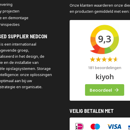
levering
Onze klanten waarderen onze die
y projecten
en producten gemiddeld met een:
e en demontage
ninspecties
9,3
SED SUPPLIER NEDCON
is een internationaal
ngevende groep,
aliseerd in het design, de
Waardering:
e en de installatie van
60%
181 beoordelingen
iële opslagsystemen. Storage
kiyoh
ntelligence: onze oplossingen
optimaal aan bij uw
strategie en organisatie.
Beoordeel
VEILIG BETALEN MET