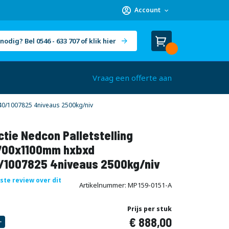
Account
nodig? Bel 0546 - 633 707 of klik hier
Winkelwagen
Cart
(
)
Vraag een offerte aan
40/1007825 4niveaus 2500kg/niv
tie Nedcon Palletstelling
00x1100mm hxbxd
/1007825 4niveaus 2500kg/niv
rste review over dit
Artikelnummer
MP159-0151-A
Prijs per stuk
888,00