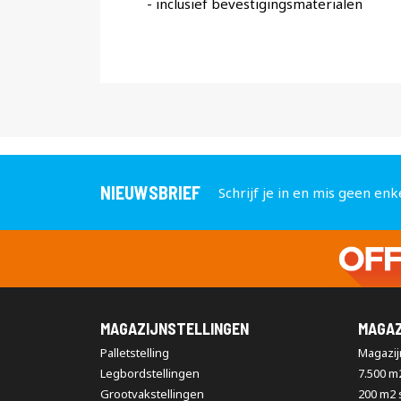
- inclusief bevestigingsmaterialen
NIEUWSBRIEF
Schrijf je in en mis geen enk
MAGAZIJNSTELLINGEN
MAGAZ
Palletstelling
Magazijn
Legbordstellingen
7.500 m
Grootvakstellingen
200 m2