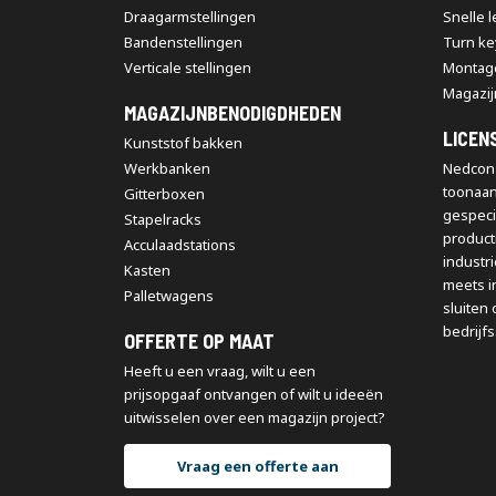
Draagarmstellingen
Snelle 
Bandenstellingen
Turn ke
Verticale stellingen
Montag
Magazij
MAGAZIJNBENODIGDHEDEN
LICEN
Kunststof bakken
Werkbanken
Nedcon 
toonaa
Gitterboxen
gespeci
Stapelracks
producti
Acculaadstations
industr
Kasten
meets i
Palletwagens
sluiten 
bedrijfs
OFFERTE OP MAAT
Heeft u een vraag, wilt u een
prijsopgaaf ontvangen of wilt u ideeën
uitwisselen over een magazijn project?
Vraag een offerte aan