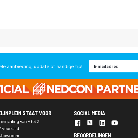
Abonneer
ele aanbieding, update of handige tip!
u
op
onze
nieuwsbrief
IJNPLEIN STAAT VOOR
SOCIAL MEDIA
inrichting van A tot Z
2 voorraad
BEOORDELINGEN
 showroom