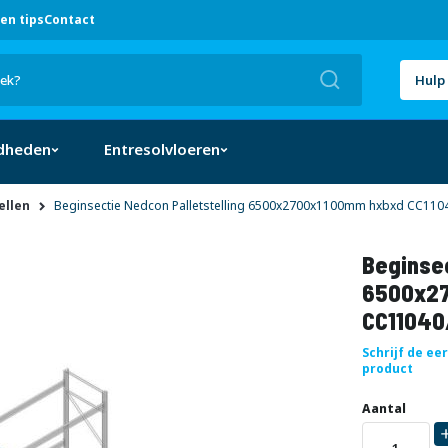
en tips
Contact
Zoek
Hulp 
dheden
Entresolvloeren
ellen
Beginsectie Nedcon Palletstelling 6500x2700x1100mm hxbxd CC110
Beginsec
6500x27
CC11040
Schrijf de ee
product
Uw
DIRECT
Aantal
aanpassing
LEVERBAAR