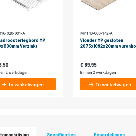
16-020-001-A
MP140-000-142-A
adroosterlegbord MP
Vlonder MP gesloten
x1100mm Verzinkt
2675x1092x20mm vurenho
22,39
84,64
8,50
69,95
nen 2 werkdagen
Binnen 2 werkdagen
In winkelwagen
In winkelwagen
tomschrijving
Specificaties
Beoordelingen