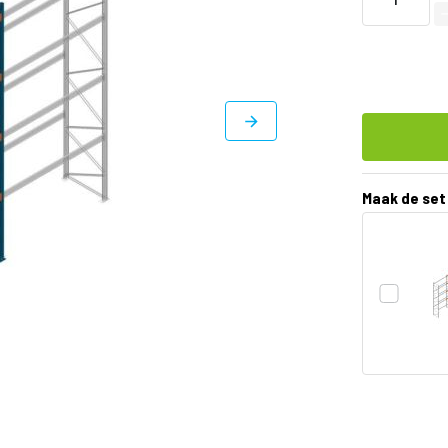
Maak de set
DIRECT