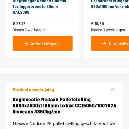
Diepteligger Nedcon 1100mm
Draadroosterlegbor
tbv liggerbreedte 50mm
880x1100mm Verzink
RAL2008
27,99
22,39
23,13
18,50
Binnen 3 werkdagen
Binnen 3 werkdagen
In winkelwagen
In winkelw
Productomschrijving
Productomschrijving
Beginsectie Nedcon Palletstelling
8000x3600x1100mm hxbxd CC15050/1007825
6niveaus 3850kg/niv
Nieuwe Nedcon PR palletstelling geschikt voor de