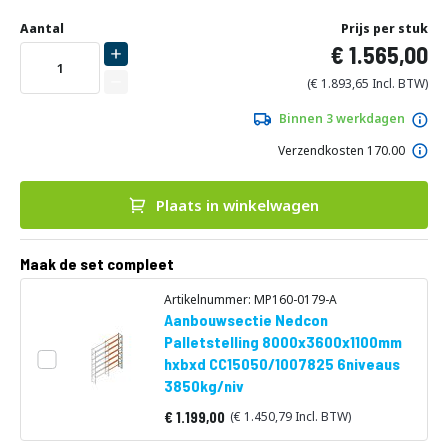
Ga
Uw
naar
DIRECT
Aantal
Prijs per stuk
aanpassing
het
1.565,00
LEVERBAAR
begin
van
1.893,65
de
afbeeldingen-
Binnen 3 werkdagen
gallerij
Verzendkosten 170.00
Plaats in winkelwagen
Maak de set compleet
Artikelnummer: MP160-0179-A
Aanbouwsectie Nedcon
Palletstelling 8000x3600x1100mm
hxbxd CC15050/1007825 6niveaus
3850kg/niv
1.199,00
1.450,79
Vanaf