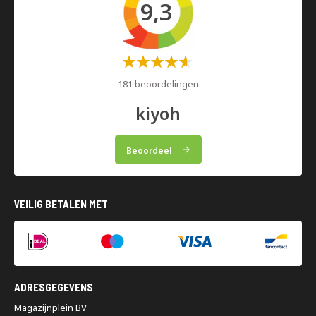
9,3
Waardering:
60%
181 beoordelingen
kiyoh
Beoordeel
VEILIG BETALEN MET
ADRESGEGEVENS
Magazijnplein BV