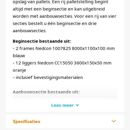
opslag van pallets. Een rij palletstelling begint
altijd met een beginsectie en kan uitgebreid
worden met aanbouwsecties. Voor een rij van vier
secties bestelt u één beginsectie en drie
aanbouwsecties.
Beginsectie bestaande uit:
- 2 frames Nedcon 1007825 8000x1100x100 mm
blauw
- 12 liggers Nedcon CC15050 3600x150x50 mm
oranje
- inclusief bevestigingsmaterialen
Aanbouwsectie bestaande uit:
- 1 frame Nedcon 1007825 8000x1100x100 mm
Lees meer
blauw
- 12 liggers Nedcon CC15050 3600x150x50 mm
oranje
Specificaties
- inclusief bevestigingsmaterialen