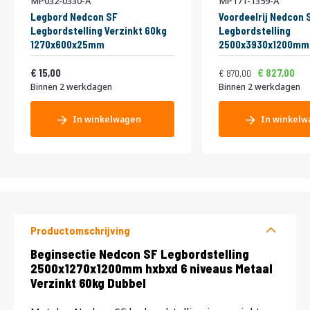
MP032-0330-A
MP171-1359-A
Legbord Nedcon SF
Voordeelrij Nedcon 
Legbordstelling Verzinkt 60kg
Legbordstelling
1270x600x25mm
2500x3930x1200mm 
niveaus Metaal Verz
Vanaf
Normale prijs
Vanaf
18,15
Dubbel
1.052,70
1
15,00
827,00
870,00
Binnen 2 werkdagen
Binnen 2 werkdagen
In winkelwagen
In winkelw
Productomschrijving
Productomschrijving
Beginsectie Nedcon SF Legbordstelling
2500x1270x1200mm hxbxd 6 niveaus Metaal
Verzinkt 60kg Dubbel