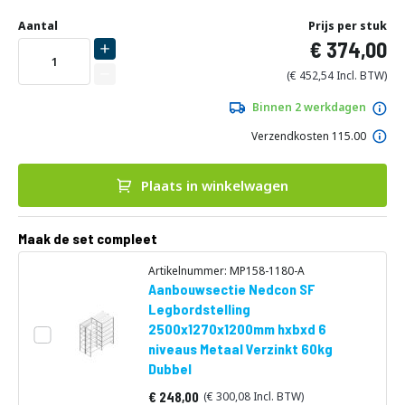
Ga
Uw
naar
DIRECT
Aantal
Prijs per stuk
aanpassing
het
374,00
LEVERBAAR
begin
van
452,54
de
afbeeldingen-
Binnen 2 werkdagen
gallerij
Verzendkosten 115.00
Plaats in winkelwagen
Maak de set compleet
Artikelnummer: MP158-1180-A
Aanbouwsectie Nedcon SF
Legbordstelling
2500x1270x1200mm hxbxd 6
niveaus Metaal Verzinkt 60kg
Dubbel
248,00
300,08