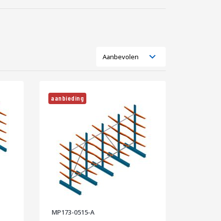
Tonen
Lijst
Foto-
als
tabel
aanbieding
MP173-0515-A