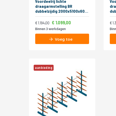
Voordeelrij lichte
Voo
draagarmstelling BR
dra
dubbelzijdig 2000x5100x600
dub
mm (hxbxd) 3 niveaus
mm 
Vanaf
Normale prijs
Normale pr
1.329,79
1.099,00
1.444,74
1.194,00
1.
Binnen 3 werkdagen
Bin
Voeg toe
aanbieding