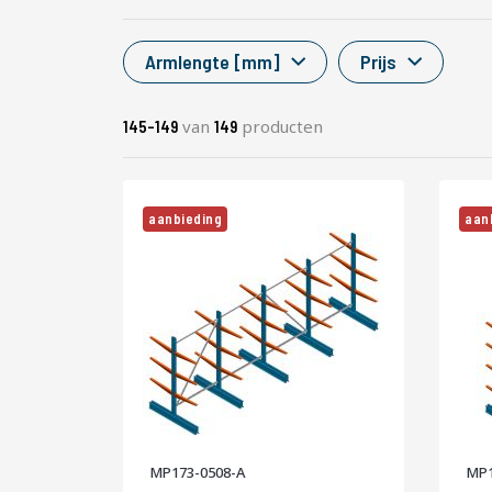
Armlengte [mm]
Prijs
van
producten
145
-
149
149
aanbieding
aan
MP173-0508-A
MP1