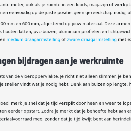
nte meter, ook als je ruimte in een loods, magazijn of werkpla
en eenvoudig op de juiste positie: geen gereedschap nodig, al
 500 mm en 600 mm, afgestemd op jouw materiaal. Deze armen 
 houten latten, pvc-buizen, aluminium profielen en lichtgewich
een
medium draagarmstelling
of
zware draagarmstelling
met ex
ngen bijdragen aan je werkruimte
s van de vloeroppervlakte. Je richt niet alleen slimmer, je be
e sneller vindt wat je nodig hebt. Denk aan buizen op lengte,
oed, merk je snel dat je tijd verspilt door heen en weer te lop
ecten eerder opstart. Zodra je merkt dat je behoefte hebt aan 
ateriaalvoorraad mee, zonder dat je tijd kwijt bent aan herindel