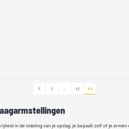
Pagina
Vorige
Pagina
Pagina
1
...
12
13
U lees momenteel p
Pagina
raagarmstellingen
rijheid in de indeling van je opslag. Je bepaalt zelf of je arme