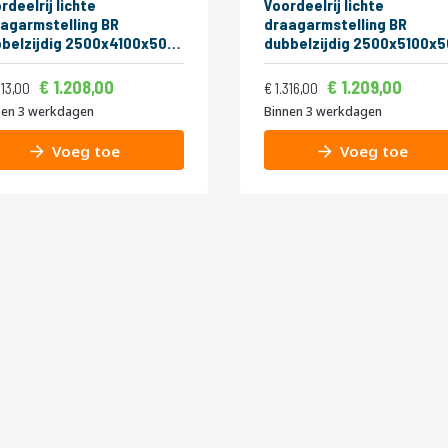
rdeelrij lichte
Voordeelrij lichte
agarmstelling BR
draagarmstelling BR
belzijdig 2500x4100x500
dubbelzijdig 2500x5100x
(hxbxd) 4 niveaus
mm (hxbxd) 4 niveaus
Vanaf
Vanaf
ijs
Normale prijs
1.461,68
1.4
1.208,00
1.209,00
1.588,73
1.592,36
313,00
1.316,00
nen 3 werkdagen
Binnen 3 werkdagen
Voeg toe
Voeg toe