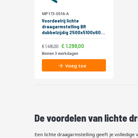
MP173-0516-A
Voordeelrij lichte
draagarmstelling BR
dubbelzijdig 2500x5100x600
mm (hxbxd) 4 niveaus
Vanaf
Normale prijs
1.571,79
1.299,00
1.713,36
1.416,00
Binnen 3 werkdagen
Voeg toe
De voordelen van lichte d
Een lichte draagarmstelling geeft je volledige v