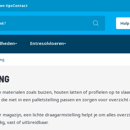
en tips
Contact
Zoek
Hulp 
dheden
Entresolvloeren
ing
NG
SORTEREN
aterialen zoals buizen, houten latten of profielen op te slaa
die niet in een palletstelling passen en zorgen voor overzicht 
r magazijn, een lichte draagarmstelling helpt je om alles overzi
g, vast of uitbreidbaar.