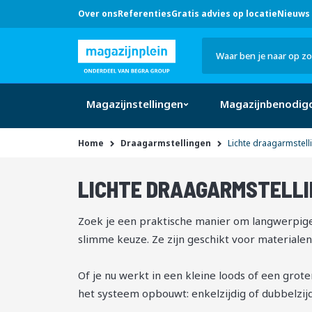
Over ons
Referenties
Gratis advies op locatie
Nieuws 
Hulp
nodig?
Bel
0546 -
633 707
Zoek
of klik
hier
Magazijnstellingen
Magazijnbenodig
Home
Draagarmstellingen
Lichte draagarmstell
LICHTE DRAAGARMSTELLI
145
-
van
producten
149
149
Zoek je een praktische manier om langwerpige m
slimme keuze. Ze zijn geschikt voor materialen 
Of je nu werkt in een kleine loods of een grote
het systeem opbouwt: enkelzijdig of dubbelzijdi