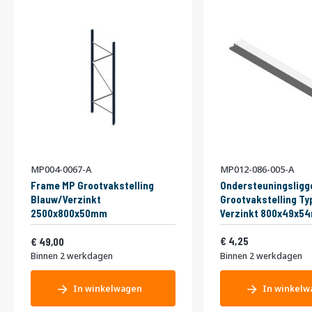
MP004-0067-A
MP012-086-005-A
Frame MP Grootvakstelling
Ondersteuningsligg
Blauw/Verzinkt
Grootvakstelling Ty
2500x800x50mm
Verzinkt 800x49x5
Vanaf
5,14
59,29
4,25
49,00
Binnen 2 werkdagen
Binnen 2 werkdagen
In winkelwagen
In winkelw