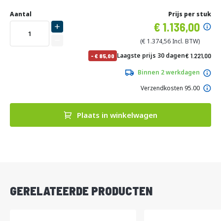
Ga
Uw
naar
DIRECT
Aantal
Prijs per stuk
aanpassing
het
Specia
1.136,00
LEVERBAAR
begin
prijs
van
1.374,56
de
No
Laagste prijs 30 dagen
1.221,00
-
85,00
afbeeldingen-
pri
1.477,41
gallerij
Binnen 2 werkdagen
Verzendkosten 95.00
Plaats in winkelwagen
DIRECT
LEVERBAAR
GERELATEERDE PRODUCTEN