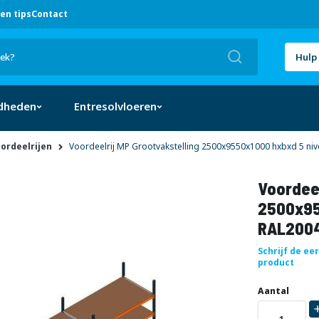
en tips
Contact
Zoek
Hulp 
dheden
Entresolvloeren
oordeelrijen
Voordeelrij MP Grootvakstelling 2500x9550x1000 hxbxd 5 ni
Voordeel
2500x95
RAL2004
Schrijf de ee
product
Uw
DIRECT
Aantal
aanpassing
LEVERBAAR