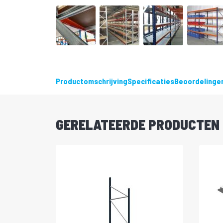
Ga
naar
het
begin
Productomschrijving
Specificaties
Beoordelinge
van
de
afbeeldingen-
gallerij
GERELATEERDE PRODUCTEN