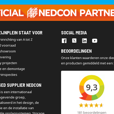
op
onze
nieuwsbrief
IJNPLEIN STAAT VOOR
SOCIAL MEDIA
inrichting van A tot Z
2 voorraad
BEOORDELINGEN
 showroom
levering
Onze klanten waarderen onze die
y projecten
en producten gemiddeld met een:
e en demontage
ninspecties
9,3
SED SUPPLIER NEDCON
is een internationaal
ngevende groep,
aliseerd in het design, de
Waardering:
e en de installatie van
60%
181 beoordelingen
iële opslagsystemen. Storage