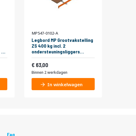
MP547-0102-A
Legbord MP Grootvakstelling
ZS 400 kg incl. 2
 5
ondersteuningsliggers
1850x1000mm
Vanaf
76,23
63,00
Binnen 2 werkdagen
In winkelwagen
Faq