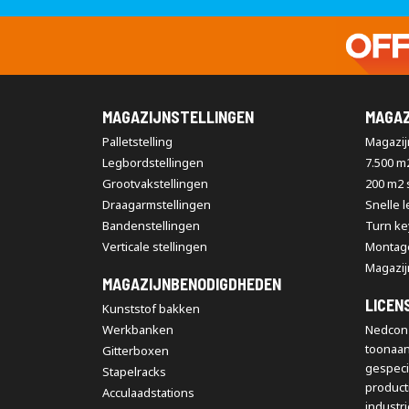
MAGAZIJNSTELLINGEN
MAGAZ
Palletstelling
Magazijn
Legbordstellingen
7.500 m
Grootvakstellingen
200 m2
Draagarmstellingen
Snelle 
Bandenstellingen
Turn ke
Verticale stellingen
Montag
Magazij
MAGAZIJNBENODIGDHEDEN
LICEN
Kunststof bakken
Werkbanken
Nedcon 
toonaa
Gitterboxen
gespeci
Stapelracks
producti
Acculaadstations
industr