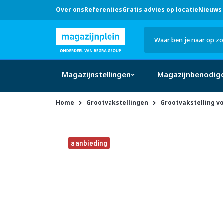
Over ons
Referenties
Gratis advies op locatie
Nieuws 
Hulp
nodig?
Bel
0546 -
633 707
Zoek
of klik
hier
Magazijnstellingen
Magazijnbenodig
Home
Grootvakstellingen
Grootvakstelling v
Ga
naar
aanbieding
het
einde
van
de
afbeeldingen-
gallerij