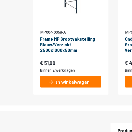
MP004-0068-A
MP0
Frame MP Grootvakstelling
Ond
Blauw/Verzinkt
Gro
2500x1000x50mm
Ve
Vanaf
61,71
4
51,00
Binnen 2 werkdagen
Bin
In winkelwagen
Produc