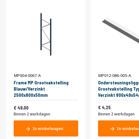
MP004-0067-A
MP012-086-005-A
Frame MP Grootvakstelling
Ondersteuningsligg
Blauw/Verzinkt
Grootvakstelling Ty
2500x800x50mm
Verzinkt 800x49x5
Vanaf
5,14
59,29
4,25
49,00
Binnen 2 werkdagen
Binnen 2 werkdagen
In winkelwagen
In winkelw