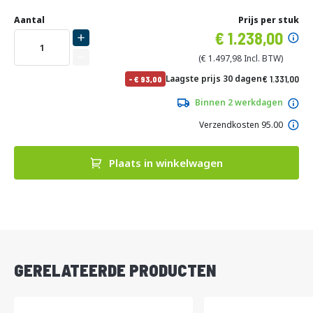
Ga
Uw
naar
DIRECT
Aantal
Prijs per stuk
aanpassing
het
Specia
1.238,00
LEVERBAAR
begin
prijs
van
1.497,98
de
No
Laagste prijs 30 dagen
1.331,00
-
93,00
afbeeldingen-
pri
1.610,51
gallerij
Binnen 2 werkdagen
Verzendkosten 95.00
Plaats in winkelwagen
DIRECT
LEVERBAAR
GERELATEERDE PRODUCTEN