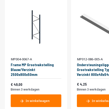
MP004-0067-A
MP012-086-005-A
Frame MP Grootvakstelling
Ondersteuningsligg
Blauw/Verzinkt
Grootvakstelling Ty
2500x800x50mm
Verzinkt 800x49x5
Vanaf
5,14
59,29
4,25
49,00
Binnen 3 werkdagen
Binnen 3 werkdagen
In winkelwagen
In winkelw