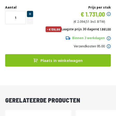
Ga
Uw
naar
DIRECT
Aantal
Prijs per stuk
aanpassing
het
Specia
1.731,00
LEVERBAAR
begin
prijs
van
2.094,51
de
No
Laagste prijs 30 dagen
1.861,00
-
130,00
afbeeldingen-
pri
2.251,81
gallerij
Binnen 3 werkdagen
Verzendkosten 95.00
Plaats in winkelwagen
DIRECT
LEVERBAAR
GERELATEERDE PRODUCTEN