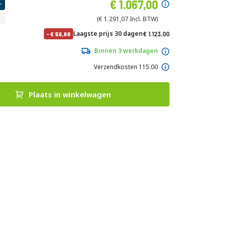
Speciale
1.067,00
prijs
1.291,07
Normale
Laagste prijs 30 dagen
1.123,00
-
56,00
prijs
1.358,83
Binnen 3 werkdagen
Verzendkosten 115.00
Plaats in winkelwagen