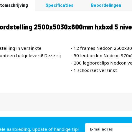
tomschrijving
Specificaties
Beoordelingen
bordstelling 2500x5030x600mm hxbxd 5 nive
telling in verzinkte
- 12 frames Nedcon 2500x3
teerd uitgeleverd! Deze rij
- 50 legborden Nedcon 970
- 200 legbordclips Nedcon ve
- 1 schoorset verzinkt
Abonneer
ele aanbieding, update of handige tip!
u