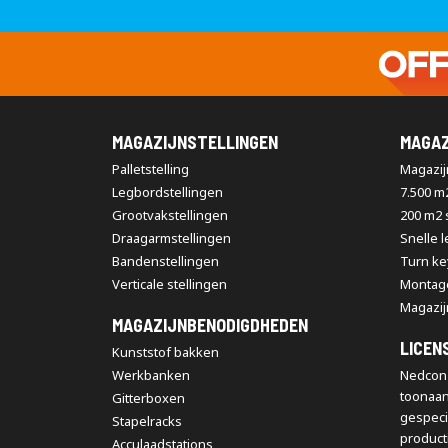
MAGAZIJNSTELLINGEN
MAGAZ
Palletstelling
Magazijn
Legbordstellingen
7.500 m
Grootvakstellingen
200 m2
Draagarmstellingen
Snelle 
Bandenstellingen
Turn ke
Verticale stellingen
Montag
Magazij
MAGAZIJNBENODIGDHEDEN
LICEN
Kunststof bakken
Werkbanken
Nedcon 
toonaa
Gitterboxen
gespeci
Stapelracks
producti
Acculaadstations