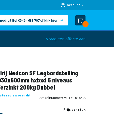
Account
nodig? Bel 0546 - 633 707 of klik hier
Winkelwagen
Cart
(
)
Vraag een offerte aan
rij Nedcon SF Legbordstelling
30x600mm hxbxd 5 niveaus
Verzinkt 200kg Dubbel
rste review over dit
Artikelnummer
MP171-0146-A
Prijs per stuk