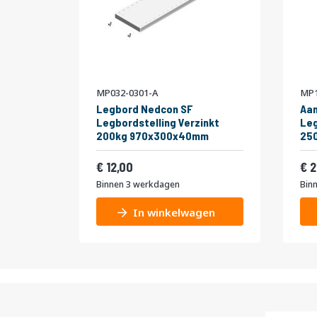
MP032-0301-A
MP1
Legbord Nedcon SF
Aa
Legbordstelling Verzinkt
Leg
200kg 970x300x40mm
25
niv
Vanaf
Van
200
14,52
12,00
2
Binnen 3 werkdagen
Bin
In winkelwagen