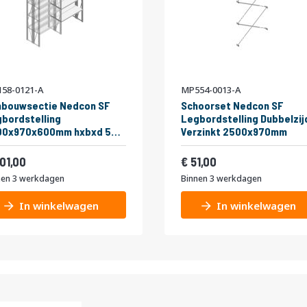
58-0121-A
MP554-0013-A
nbouwsectie Nedcon SF
Schoorset Nedcon SF
bordstelling
Legbordstelling Dubbelzij
00x970x600mm hxbxd 5
Verzinkt 2500x970mm
eaus Metaal Verzinkt
af
Vanaf
kg Dubbel
243,21
61,71
01,00
51,00
nen 3 werkdagen
Binnen 3 werkdagen
In winkelwagen
In winkelwagen