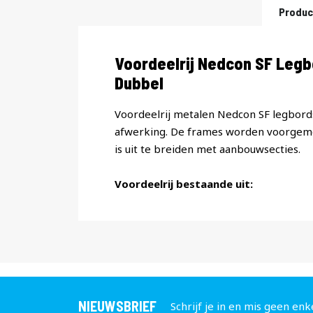
Produc
Productomschrijving
Voordeelrij Nedcon SF Leg
Dubbel
Voordeelrij metalen Nedcon SF legbords
afwerking. De frames worden voorgemon
is uit te breiden met aanbouwsecties.
Voordeelrij bestaande uit:
NIEUWSBRIEF
Schrijf je in en mis geen enk