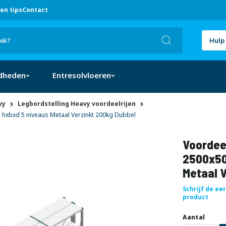
en tips
Contact
Zoek
Hulp 
dheden
Entresolvloeren
vy
Legbordstelling Heavy voordeelrijen
hxbxd 5 niveaus Metaal Verzinkt 200kg Dubbel
Voordeel
2500x50
Metaal 
Schrijf de ee
product
Uw
DIRECT
Aantal
aanpassing