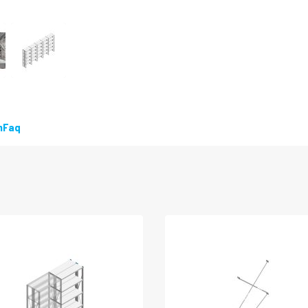
n
Faq