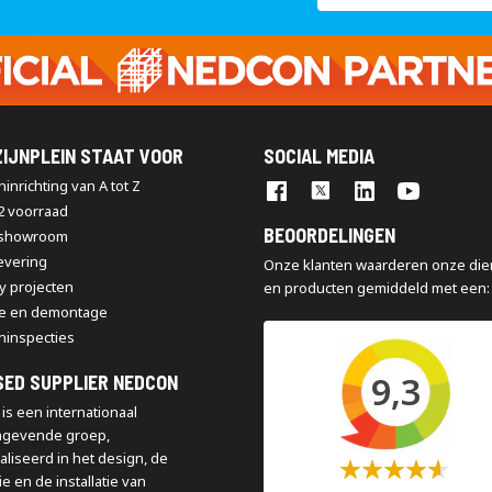
op
onze
nieuwsbrief
IJNPLEIN STAAT VOOR
SOCIAL MEDIA
inrichting van A tot Z
2 voorraad
BEOORDELINGEN
 showroom
levering
Onze klanten waarderen onze die
y projecten
en producten gemiddeld met een:
e en demontage
ninspecties
9,3
SED SUPPLIER NEDCON
is een internationaal
ngevende groep,
aliseerd in het design, de
Waardering:
e en de installatie van
60%